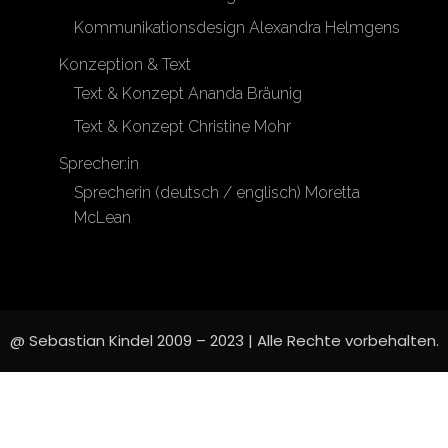
Kommunikationsdesign Alexandra Helmgens
Konzeption & Text
Text & Konzept Ananda Bräunig
Text & Konzept Christine Mohr
Sprecher:in
Sprecherin (deutsch / englisch) Moretta
McLean
@ Sebastian Kindel 2009 – 2023 | Alle Rechte vorbehalten.