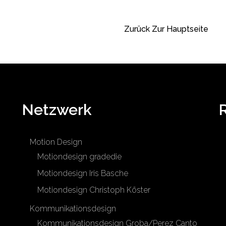
Zurück Zur Hauptseite
Netzwerk
Motion Design
Motiondesign gradedie
Motiondesign Iris Basche
Motiondesign Christoph Köster
Kommunikationsdesign
Kommunikationsdesign Groba/Perez Canto